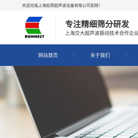
欢迎光临上海如昂超声波设备有限公司官网！
专注精细筛分研发
上海交大超声波振动技术合作企
网站首页
关于我们