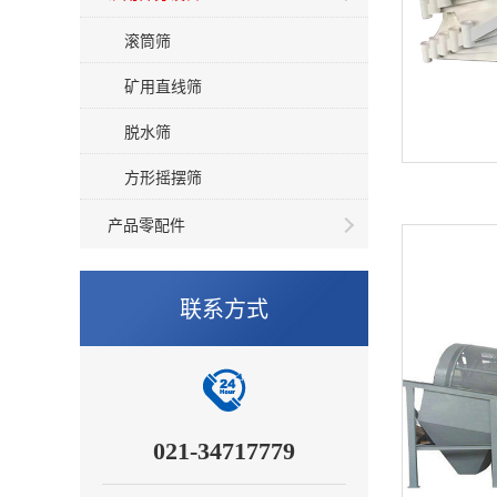
滚筒筛
矿用直线筛
脱水筛
方形摇摆筛
产品零配件
联系方式
021-34717779