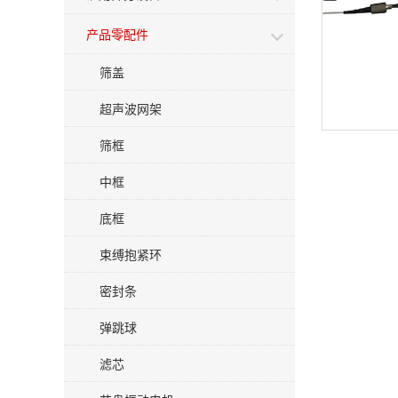
产品零配件
筛盖
超声波网架
筛框
中框
底框
束缚抱紧环
密封条
弹跳球
滤芯