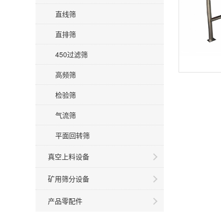
直线筛
直排筛
450过滤筛
高频筛
检验筛
气流筛
平面回转筛
真空上料设备
矿用筛分设备
产品零配件