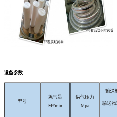
设备参数
输送能
耗气量
供气压力
型号
输送物
M³/min
Mpa